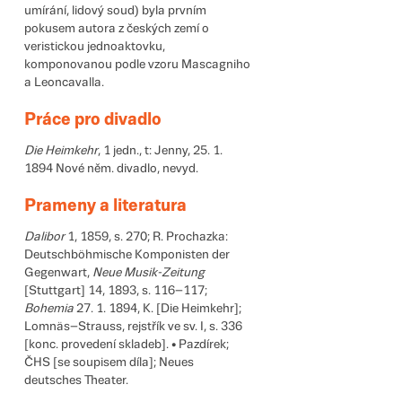
umírání, lidový soud) byla prvním
pokusem autora z českých zemí o
veristickou jednoaktovku,
komponovanou podle vzoru Mascagniho
a Leoncavalla.
Práce pro divadlo
Die Heimkehr
, 1 jedn., t: Jenny, 25. 1.
1894 Nové něm. divadlo, nevyd.
Prameny a literatura
Dalibor
1, 1859, s. 270; R. Prochazka:
Deutschböhmische Komponi­sten der
Gegenwart,
Neue Musik-Zeitung
[Stuttgart] 14, 1893, s. 116–117;
Bohemia
27. 1. 1894, K. [Die Heimkehr];
Lomnäs–Strauss, rejstřík ve sv. I, s. 336
[konc. provedení skladeb]. • Pazdírek;
ČHS [se sou­pisem díla]; Neues
deutsches Theater.