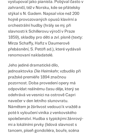
vystupoval jako pianista. Pobýval často v
za­hraničí, též v Norsku, kde se přátelsky
stýkal s N. Gadem. Napsal více než 200
hojně provozovaných opusů klavírní a
orchestrální hudby (hrály se mj. při
slavnosti k Schillerovu výročí v Praze
1859), skladby pro děti a zvl. písně (texty:
Mirza Schaffy, Hafiz v Daumerově
přebásnění, S. Pe­töfi ad.), které vydávali
renomovaní nakladatelé.
Jeho jediné dramatické dílo,
jednoaktovka
Die Heimkehr
, vzbudilo při
pražské premiéře 1894 značnou
pozornost. Doba provedení opery má
odpovídat reálnému času děje, který se
ode­hrává ve vesnici na ostrově Capri
navečer v den letního slunovratu.
Námětem je žárlivost vedou­cí k vraždě a
poté k vyloučení viníka z venkov­ského
společenství. Hudba s typickými žánrový­
mi a lokálními prvky (lidová slavnost s
tancem, píseň gondoliéra, bouře, scéna