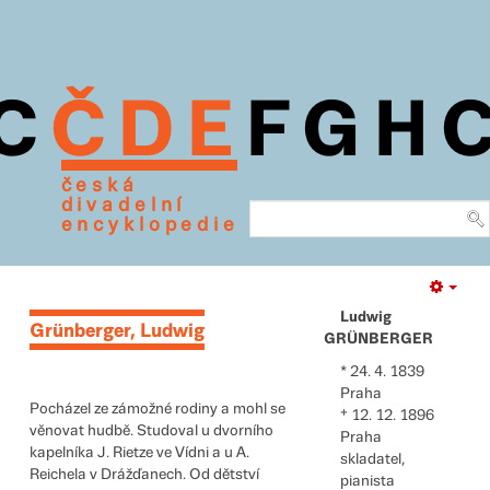
C
Č
D
E
F
G
H
česká
divadelní
encyklopedie
Empt
Ludwig
Grünberger, Ludwig
GRÜNBERGER
24. 4. 1839
Praha
Pocházel ze zámožné rodiny a mohl se
12. 12. 1896
věnovat hudbě. Studoval u dvorního
Praha
kapelníka J. Rietze ve Vídni a u A.
skladatel,
Reichela v Drážďanech. Od dět­ství
pianista