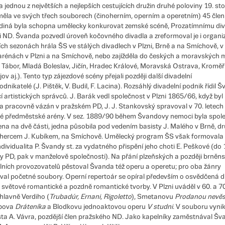
 jednou z největších a nejlepších cestujících družin druhé poloviny 19. stol
ěla ve svých třech souborech (činoherním, operním a operetním) 45 člen
ediná byla schopna umělecky konkurovat zemské scéně, Prozatímnímu div
i ND. Švanda pozvedl úroveň kočovného divadla a zreformoval je i organi
ích sezonách hrála ŠS ve stálých divadlech v Plzni, Brně a na Smíchově, v 
arénách v Plzni a na Smíchově, nebo zajížděla do českých a moravských 
, Tábor, Mladá Boleslav, Jičín, Hradec Králové, Moravská Ostrava, Kroměří
ov aj.). Tento typ zájezdové scény přejali později další divadelní
dnikatelé (J. Pištěk, V. Budil, F. Lacina). Rozsáhlý divadelní podnik řídil 
 artistických správců. J. Barák vedl společnost v Plzni 1865/66, když byl
 pracovně vázán v pražském PD, J. J. Stankovský spravoval v 70. letech
é předměstské arény. V sez. 1889/90 během Švandovy nemoci byla spol
ena na dvě části, jedna působila pod vedením basisty J. Malého v Brně, dr
 hercem J. Kubíkem, na Smíchově. Umělecký program ŠS však formovala
individualita P. Švandy st. za vydatného přispění jeho choti E. Peškové (do
y PD, pak v manželově společnosti). Na přání plzeňských a později brněn
lních provozovatelů pěstoval Švanda též operu a operetu; pro oba žánry
val početné soubory. Operní repertoár se opíral především o osvědčená dí
i světové romantické a pozdně romantické tvorby. V Plzni uváděl v 60. a 70
 hlavně Verdiho (
Trubadúr, Ernani, Rigoletto
), Smetanovu
Prodanou nevěs
pova
Dráteníka
a Blodkovu jednoaktovou operu
V studni
. V souboru vynik
sta A
.
Vávra, pozdější člen pražského ND. Jako kapelníky zaměstnával Šv