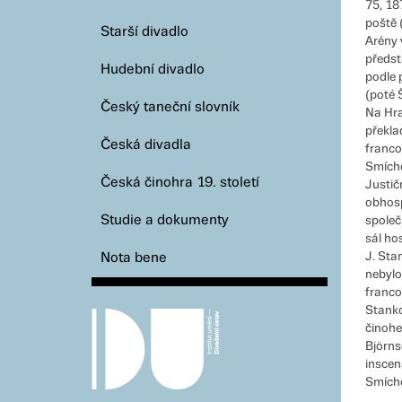
75, 18
poště 
Starší divadlo
Arény 
předst
Hudební divadlo
podle 
(poté 
Český taneční slovník
Na Hra
překla
Česká divadla
franco
Smícho
Česká činohra 19. století
Justič
obhosp
Studie a dokumenty
společ
sál ho
Nota bene
J. Sta
nebylo
franco
Stanko
činohe
Björns
inscen
Smícho