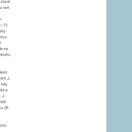
 staré
ou své
m
69–71
ény
inou
í
le na
ešního
elní
těm J.
 kdy
cké a
 J.
též
u (B.
tví.