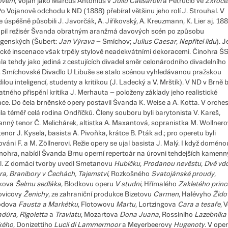
lovém
, Vojan jako Marcus Antonius v
Juliu Caesarovi
a Petrucio ve
Zkrocen
Po Vojanově odchodu k ND (1888) přebíral většinu jeho rolí J. Strouhal. V
e úspěšně působili J. Javorčák, A. Jiřikovský, A. Kreuzmann, K. Lier aj. 18
pil režisér Švanda obratným aranžmá davových scén po způsobu
genských (Šubert:
Jan Výrava
– Smíchov;
Julius Caesar
,
Nepřítel lidu
). 
tické inscenace však trpěly stylově neadekvátními dekoracemi. Činohra Š
la tehdy jako jediná z cestujících divadel směr celonárodního divadelního
. Smíchovské Divadlo U Libuše se stalo scénou vyhledávanou pražskou
lou inteligencí, studenty a kritikou (J. Ladecký a V. Mrštík). V ND v Brně 
atného přispění kritika J. Merhauta – položeny základy jeho realistické
ace. Do čela brněnské opery postavil Švanda K. Weise a A. Kotta. V orches
la téměř celá rodina Ondříčků. Členy souboru byli barytonista V. Kareš,
anný tenor Č. Melichárek, altistka A. Maxantová, sopranistka M. Wollnero
enor J. Kysela, basista A. Pivoňka, krátce B. Pták ad.; pro operetu byli
váni F. a M. Zöllnerovi. Režie opery se ujal basista J. Malý. I když domén
inohra, nabídl Švanda Brnu operní repertoár na úrovni tehdejších kamen
l. Z domácí tvorby uvedl Smetanovu
Hubičku
,
Prodanou nevěstu
,
Dvě vdo
ra, Branibory v Čechách, Tajemství
, Rozkošného
Svatojánské proudy
,
kova
Šelmu sedláka
, Blodkovu operu
V studni
, Hřímalého
Zakletého prin
ovicovy
Ženichy
, ze zahraniční produkce Bizetovu
Carmen
, Halévyho
Žido
odova
Fausta a Markétku
, Flotowovu
Martu
, Lortzingova
Cara a tesaře
, 
dúra, Rigoletta
a
Traviatu
, Mozartova
Dona Juana
, Rossiniho
Lazebníka
ského
, Donizettiho
Lucii di Lammermoor
a Meyerbeerovy
Hugenoty
. V ope