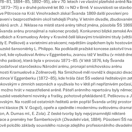
78–81, 1884–85, 1892–95), ale v 70. letech i ve vlastní plzeňské aréně Na
(1873–75) a v druhé polovině let 80. i v ND v Brně. V souvislosti se stavb
ve Pštrosce na Král. Vinohradech získal Švanda 1869 další povolení pro
avení v bezprostředním okolí tehdejší Prahy. V letním divadle, zbudované
plánů arch. J. Niklase na místě staré arény téhož jména, působila ŠS 18
Švanda arénu pronajímal a nakonec prodal). Konkurenci blízké zemské Ar
dbách a Kramuelovy Arény v Kravíně čelil lákavými triviálními tituly (větš
dy E. Peškové) a varietními atrakcemi; největším úspěchem bylo hostován
uzské šansoniérky L. Philippo. Na podkladě pražské koncese zakotvil trva
vě, kde vybudoval Arénu v Eggenberku, zvanou též V lesíčku (v místě dn
ního paláce), která byla v provozu 1871–85. (V létě 1876, kdy Švanda
odařoval staročeskou Národní arénu, pronajal smíchovskou arénu
nosti Kramuelově a Zöllnerově). Na Smíchově měl rovněž k dispozici divad
stince V Eggenberku (1872–85), kde hrála část ŠS vedená ředitelovým ze
nkovským v zimních sezonách a využívala ho v létě při nepříznivém počasí,
 možno hrát v nezastřešené aréně. Páteří arénního repertoáru byly něme
uzské veseloherní novinky a frašky, pohotově překládané E. Peškovou a J.
vským. Na rozdíl od ostatních ředitelů arén popřál Švanda určitý prostor 
rní klasice (N. V. Gogol), opeře a ojediněle i modernímu světovému dramat
on, A. Dumas ml., E. Zola). Z české tvorby byly nejvýznamnější některé
ace a premiéry her Šamberkových (
Divadelní vlak
, 1884). Působení ŠS na
vě položilo základy souvislého rozvoje zdejšího profesionálního divadelnic