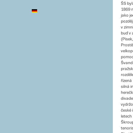
ŠS byla
1869 m
jako j
pozděj
v zimn
buď v 
(Písek
Prostěj
velkopo
pomocí
Švanda
pražsk
rozděl
řízená
silná 
herečk
divade
vydržo
české 
letech
Škrou
tenori