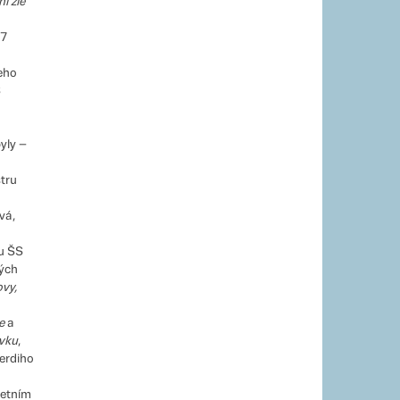
í zlé
87
Jeho
S
byly –
tru
vá,
ou ŠS
ných
vy,
ce
a
vku
,
Verdiho
retním