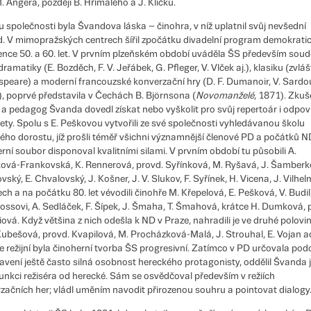
. Angera, později B. Hřímalého a J. Kličku.
 společnosti byla Švandova láska – činohra, v níž uplatnil svůj nevšední
d. V mimopražských centrech šířil zpočátku divadelní program demokrati
gence 50. a 60. let. V prvním plzeňském období uváděla ŠS především sou
ramatiky (E. Bozděch, F. V. Jeřábek, G. Pfleger, V. Vlček aj.), klasiku (zvláš
peare) a moderní francouzské konverzační hry (D. F. Dumanoir, V. Sardou
), poprvé představila v Čechách B. Björnsona (
Novomanželé
, 1871). Zku
r a pedagog Švanda dovedl získat nebo vyškolit pro svůj repertoár i odpoví
rety. Spolu s E. Peškovou vytvořili ze své společnosti vyhledávanou školu
ého dorostu, jíž prošli téměř všichni významnější členové PD a počátků N
rní soubor disponoval kvalitními silami. V prvním období tu působili A.
ová-Frankovská, K. Rennerová, provd. Syřínková, M. Ryšavá, J. Šamberko
ský, E. Chvalovský, J. Košner, J. V. Slukov, F. Syřínek, H. Vicena, J. Vilhelm
ech a na počátku 80. let vévodili činohře M. Křepelová, E. Pešková, V. Budil
rossovi, A. Sedláček, F. Šípek, J. Šmaha, T. Šmahová, krátce H. Dumková, 
ová. Když většina z nich odešla k ND v Praze, nahradili je ve druhé polovin
 Kubešová, provd. Kvapilová, M. Procházková-Malá, J. Strouhal, E. Vojan ad
e režijní byla činoherní tvorba ŠS progresivní. Zatímco v PD určovala po
avení ještě často silná osobnost hereckého protagonisty, oddělil Švanda 
funkci režiséra od herecké. Sám se osvědčoval především v režiích
začních her; vládl uměním navodit přirozenou souhru a pointovat dialogy