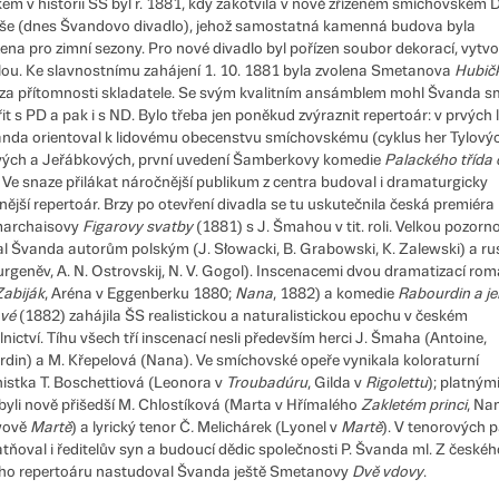
em v historii ŠS byl r. 1881, kdy zakotvila v nově zřízeném smíchovském 
še (dnes Švandovo divadlo), jehož samostatná kamenná budova byla
ena pro zimní sezony. Pro nové divadlo byl pořízen soubor dekorací, vytv
lou. Ke slavnostnímu zahájení 1. 10. 1881 byla zvolena Smetanova
Hubičk
za přítomnosti skladatele. Se svým kvalitním ansámblem mohl Švanda s
it s PD a pak i s ND. Bylo třeba jen poněkud zvýraznit repertoár: v prvých 
nda orientoval k lidovému obecenstvu smíchovskému (cyklus her Tylovýc
ých a Jeřábkových, první uvedení Šamberkovy komedie
Palackého třída 
 Ve snaze přilákat náročnější publikum z centra budoval i dramaturgicky
nější repertoár. Brzy po otevření divadla se tu uskutečnila česká premiéra
archaisovy
Figarovy svatby
(1881) s J. Šmahou v tit. roli. Velkou pozorn
l Švanda autorům polským (J. Słowacki, B. Grabowski, K. Zalewski) a r
 Turgeněv, A. N. Ostrovskij, N. V. Gogol). Inscenacemi dvou dramatizací rom
Zabiják
, Aréna v Eggenberku 1880;
Nana
, 1882) a komedie
Rabourdin a j
ové
(1882) zahájila ŠS realistickou a naturalistickou epochu v českém
lnictví. Tíhu všech tří inscenací nesli především herci J. Šmaha (Antoine,
din) a M. Křepelová (Nana). Ve smíchovské opeře vynikala koloraturní
istka T. Boschettiová (Leonora v
Troubadúru
, Gilda v
Rigolettu
); platným
byli nově přišedší M
.
Chlostíková (Marta v Hřímalého
Zakletém princi
, Na
wově
Martě
) a lyrický tenor Č
.
Melichárek (Lyonel v
Martě
). V tenorových 
atňoval i ředitelův syn a budoucí dědic společnosti P. Švanda ml. Z českéh
ho repertoáru nastudoval Švanda ještě Smetanovy
Dvě vdovy
.