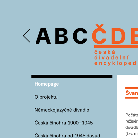
Z
Ž
A
B
C
Č
D
česká
divadelní
encykloped
Homepage
Švan
O projektu
Německojazyčné divadlo
Počáte
režisé
Česká činohra 1900–1945
divadla
(tzv. 
Česká činohra od 1945 dosud