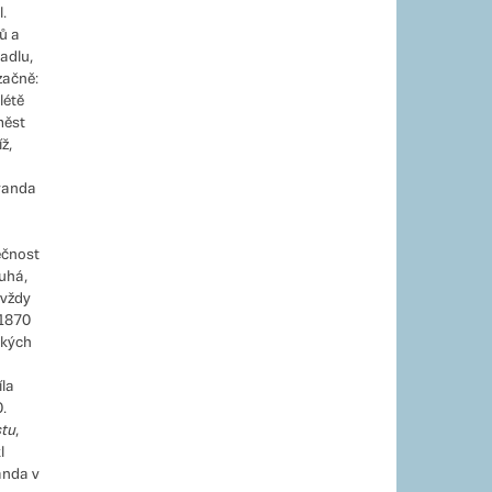
.
ů a
adlu,
začně:
létě
měst
ž,
Švanda
ečnost
uhá,
 vždy
 1870
ských
la
.
tu
,
l
anda v