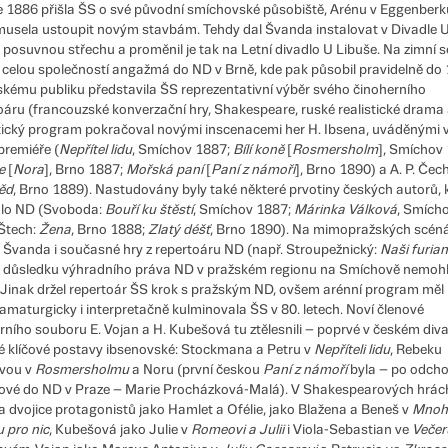
e 1886 přišla ŠS o své původní smíchovské působiště, Arénu v Eggenberk
musela ustoupit novým stavbám. Tehdy dal Švanda instalovat v Divadle 
 posuvnou střechu a proměnil je tak na Letní divadlo U Libuše. Na zimní 
 s celou společností angažmá do ND v Brně, kde pak působil pravidelně do
kému publiku představila ŠS reprezentativní výběr svého činoherního
oáru (francouzské konverzační hry, Shakespeare, ruské realistické drama a
tický program pokračoval novými inscenacemi her H. Ibsena, uváděnými 
premiéře (
Nepřítel lidu
, Smíchov 1887;
Bílí koně
[
Rosmersholm
], Smíchov
e
[
Nora
], Brno 1887;
Mořská paní
[
Paní z námoří
], Brno 1890) a A. P. Čec
ěd
, Brno 1889). Nastudovány byly také některé prvotiny českých autorů, 
alo ND (Svoboda:
Bouří ku štěstí
, Smíchov 1887;
Márinka Válková
, Smích
Štech:
Žena
, Brno 1888;
Zlatý déšť
, Brno 1890). Na mimopražských scén
 Švanda i současné hry z repertoáru ND (např. Stroupežnický:
Naši furian
v důsledku výhradního práva ND v pražském regionu na Smíchově nemohl
 Jinak držel repertoár ŠS krok s pražským ND, ovšem arénní program měl 
ramaturgicky i interpretačně kulminovala ŠS v 80. letech. Noví členové
rního souboru E. Vojan a H. Kubešová tu ztělesnili – poprvé v českém diva
é klíčové postavy ibsenovské: Stockmana a Petru v
Nepříteli lidu
, Rebeku
vou v
Rosmersholmu
a Noru (první českou
Paní z námoří
byla – po odch
vé do ND v Praze – Marie Procházková-Malá). V Shakespearových hrác
la dvojice protagonistů jako Hamlet a Ofélie, jako Blažena a Beneš v
Mnoh
 pro nic
, Kubešová jako Julie v
Romeovi a Julii
i Viola-Sebastian ve
Večer