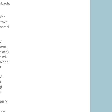
enbach,
ního
otově
 neměl
V
lové,
ň atd).
a ml.
ůvodní
h
V.
á
jí
.
tě P.