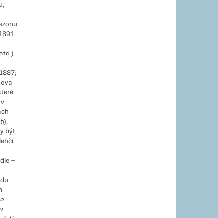
u,
U
sezonu
 1891.
td.).
v
 1887;
hova
které
ov
ách
ti
),
y být
lehčí
dle –
odu
h
o
u