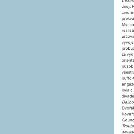
tříkrá
ženy
. 
činohř
překva
Meinin
realis
určova
vývoje
probudi
za vyd
orient
působi
všestr
buffo-t
angažo
byla č
divade
Dalibo
Dvořá
Kovař
Goun
Trouba
sevill