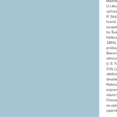
Mezník
U Libu
vyhraz
R. Ská
hraná 
soupeř
ho Šva
Hálkov
1884).
průboj
Beaum
věnova
(I. S.
Zoly (
dědic
divade
Rabour
sopran
silami 
Floto
se upl
operní