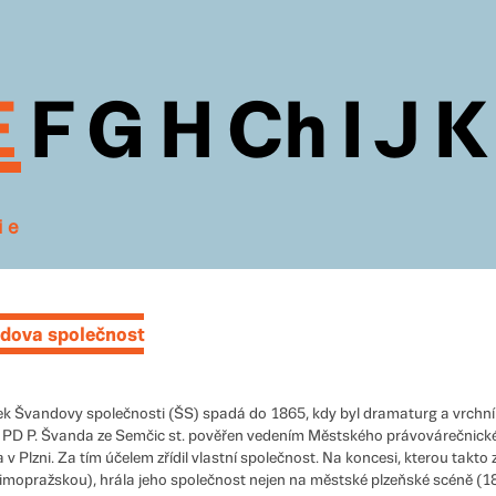
E
F
G
H
Ch
I
J
K
ie
dova společnost
k Švandovy společnosti (ŠS) spadá do 1865, kdy byl dramaturg a vrchní
r PD P. Švanda ze Semčic st. pověřen vedením Městského právovárečnick
 v Plzni. Za tím účelem zřídil vlastní společnost. Na koncesi, kterou takto 
mimopražskou), hrála jeho společnost nejen na městské plzeňské scéně (