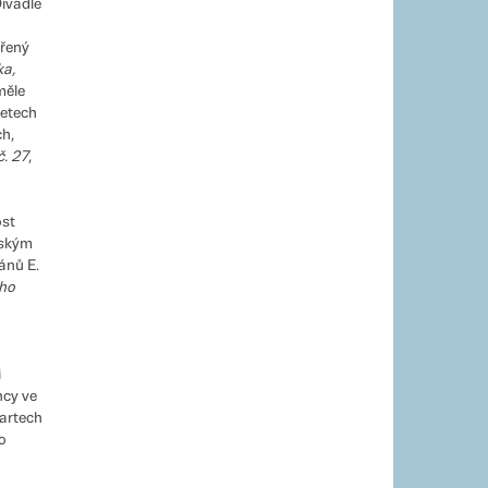
Divadle
ořený
a,
měle
letech
h,
č. 27
,
ost
uským
ánů E.
eho
i
ncy ve
partech
o