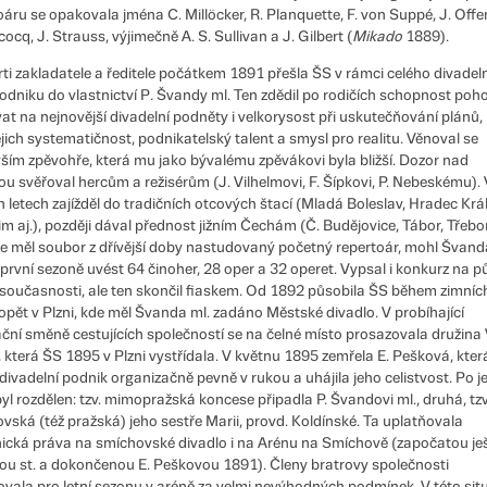
oáru se opakovala jména C. Millöcker, R. Planquette, F. von Suppé, J. Off
ocq, J. Strauss, výjimečně A. S. Sullivan a J. Gilbert (
Mikado
1889).
ti zakladatele a ředitele počátkem 1891 přešla ŠS v rámci celého divadel
odniku do vlastnictví P
.
Švandy ml. Ten zdědil po rodičích schopnost poh
at na nejnovější divadelní podněty i velkorysost při uskutečňování plánů,
ejich systematičnost, podnikatelský talent a smysl pro realitu. Věnoval se
ším zpěvohře, která mu jako bývalému zpěvákovi byla bližší. Dozor nad
ou svěřoval hercům a režisérům (J. Vilhelmovi, F. Šípkovi, P. Nebeskému). 
h letech zajížděl do tradičních otcových štací (Mladá Boleslav, Hradec Krá
m aj.), později dával přednost jižním Čechám (Č. Budějovice, Tábor, Třebo
e měl soubor z dřívější doby nastudovaný početný repertoár, mohl Švand
 první sezoně uvést 64 činoher, 28 oper a 32 operet. Vypsal i konkurz na p
 současnosti, ale ten skončil fiaskem. Od 1892 působila ŠS během zimníc
opět v Plzni, kde měl Švanda ml. zadáno Městské divadlo. V probíhající
ční směně cestujících společností se na čelné místo prosazovala družina 
, která ŠS 1895 v Plzni vystřídala. V květnu 1895 zemřela E. Pešková, kter
divadelní podnik organizačně pevně v rukou a uhájila jeho celistvost. Po je
byl rozdělen: tzv. mimopražská koncese připadla P. Švandovi ml., druhá, tzv
vská (též pražská) jeho sestře Marii, provd. Koldínské. Ta uplatňovala
ická práva na smíchovské divadlo i na Arénu na Smíchově (započatou ješ
u st. a dokončenou E. Peškovou 1891). Členy bratrovy společnosti