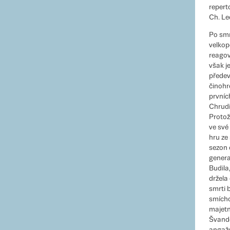
repert
Ch. Lec
Po smr
velkop
reagov
však j
předev
činohr
prvníc
Chrudi
Protož
ve své
hru ze
sezon 
genera
Budila
držela 
smrti 
smícho
majetn
Švando