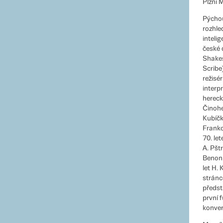
Plzni M
Pýchou
rozhle
inteli
české d
Shakes
Scribe
režisé
interp
hereck
Činohe
Kubíčk
Frankov
70. let
A. Pšt
Benoni
let H.
stránc
předst
první 
konver