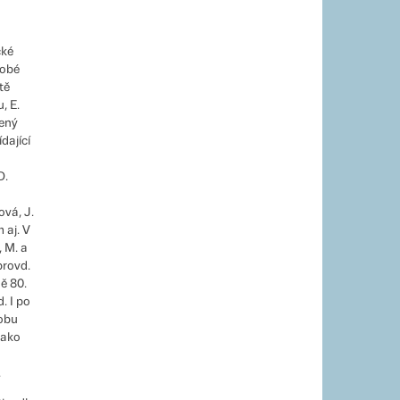
cké
dobé
tě
, E.
šený
dající
D.
vá, J.
 aj. V
, M. a
provd.
ě 80.
. I po
dobu
jako
.