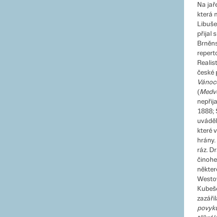
Na jař
která 
Libuše
přijal
Brněns
repert
Realis
české 
Vánoc
(
Medv
nepřij
1888; 
uváděl
které 
hrány.
ráz. D
činohe
někter
Westo
Kubešo
zazáři
povyku