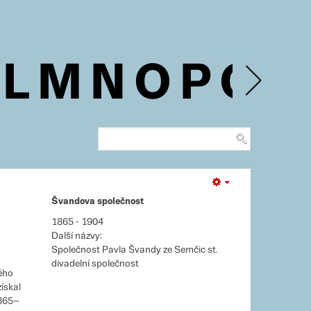
L
M
N
O
P
Q
R
Empty
Švandova společnost
1865 - 1904
Další názvy:
Společnost Pavla Švandy ze Semčic st.
divadelní společnost
ého
získal
1865–